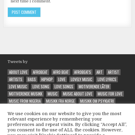
next time I comment.
Tweets by
ABOUT LOVE
AFROBEAT
AFRO BEAT
AFROBEATS
ART
ARTIST
ARTISTS
BASS
HIPHOP
LOVE
LOVELY MUSIC
LOVE LYRICS
LOVE MUSIC
LOVE SONG
LOVE SONGS
MOTIVERENDE LÅTER
MOTIVERENDE MUSIKK
MUSIC
MUSIC ABOUT LOVE
MUSIC FOR LOVE
MUSIC FROM NIGERIA
MUSIKK FRA NORGE
MUSIKK OM PSYKIATRI
NEW
NORSK MUSIKK
PRODUCER
QUALITY MUSIC
RAP
RAPPER
We use cookies on our website to give you the most
RELEASE
SONG ABOUT LOVE
SPECIAL
SPECIAL VIBE
TRAP
relevant experience by remembering your
UNIQUE
VEIVALG
VELG RIKTIG
VIBE
VIBES
VIBE SONG
preferences and repeat visits. By clicking “Accept All”,
VINTEEX
WELL PERFORMED
WONDER
WONDERFUL
WONDERING
you consent to the use of ALL the cookies. However,