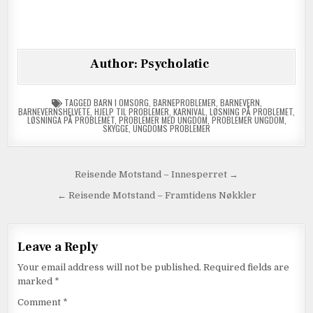
Author:
Psycholatic
TAGGED
BARN I OMSORG
,
BARNEPROBLEMER
,
BARNEVERN
,
BARNEVERNSHELVETE
,
HJELP TIL PROBLEMER
,
KARNIVAL
,
LØSNING PÅ PROBLEMET
,
LØSNINGA PÅ PROBLEMET
,
PROBLEMER MED UNGDOM
,
PROBLEMER UNGDOM
,
SKYGGE
,
UNGDOMS PROBLEMER
Reisende Motstand – Innesperret →
← Reisende Motstand – Framtidens Nøkkler
Leave a Reply
Your email address will not be published.
Required fields are
marked
*
Comment
*