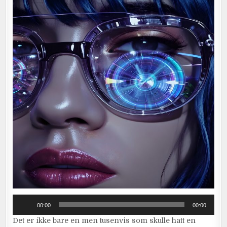
Audio
00:00
00:00
Player
Det er ikke bare en men tusenvis som skulle hatt en